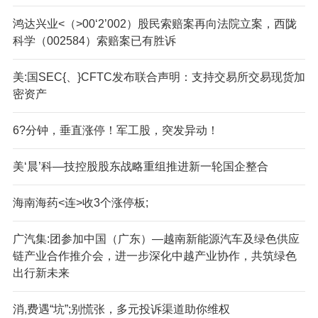
鸿达兴业<（>00‘2’002）股民索赔案再向法院立案，西陇
科学（002584）索赔案已有胜诉
美:国SEC{、}CFTC发布联合声明：支持交易所交易现货加
密资产
6?分钟，垂直涨停！军工股，突发异动！
美‘晨’科—技控股股东战略重组推进新一轮国企整合
海南海药<连>收3个涨停板;
广汽集:团参加中国（广东）—越南新能源汽车及绿色供应
链产业合作推介会，进一步深化中越产业协作，共筑绿色
出行新未来
消,费遇“坑”;别慌张，多元投诉渠道助你维权