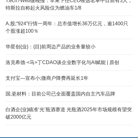
T:ech?Web微晚报：苹果下任CEO候选名单中目前有3人，
特斯拉自称起火风险仅为燃油车1/8
A.股;“924”行情一周年：总市值增长36万亿元，逾1400只
个股涨超100％
华星创{业}：{目}前周边产品的业务量较小
洛克希德·<马>丁CDAO谈企业数字化与AI赋能 | 原创
支付宝—宣布小;微商户降费再延长1年
国,瓷材料：目前公司已全面覆盖国内自主汽车品牌
白酒企{业}瞄准‘光’瓶酒赛道 光瓶酒2025年市场规模有望突
破2000亿元