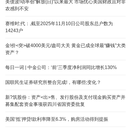
美债波!动率创“解放{日}”以来最大 市场忧心美国财政且对非
农感到不安
赛维时;代：,截至2025年11月10日公司股东总户数为
14243户
金!价<突>破4000美元/盎司大关 黄金已成全球最“赚钱”大类
资产？
每日一词 | 中金公司：‘前’三季度净利润同比增长130%
国联民生证券研究所整合完成!，有哪些;变化？
新?筑股份：资产<出>售、发行股份及支付现金购买资产并
募集配套资金事项获四川省国资委批复
美国‘抵’押贷!款利率降至6.3%，购房活动得到提振