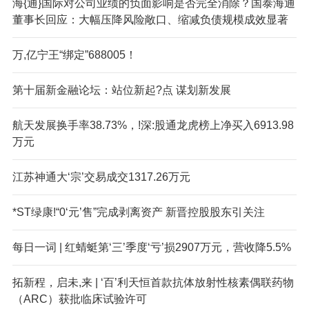
海{通}国际对公司业绩的负面影响是否完全消除？国泰海通
董事长回应：大幅压降风险敞口、缩减负债规模成效显著
万,亿宁王“绑定”688005！
第十届新金融论坛：站位新起?点 谋划新发展
航天发展换手率38.73%，!深:股通龙虎榜上净买入6913.98
万元
江苏神通大‘宗’交易成交1317.26万元
*ST绿康!“0‘元’售”完成剥离资产 新晋控股股东引关注
每日一词 | 红蜻蜓第‘三’季度‘亏’损2907万元，营收降5.5%
拓新程，启未,来 | ‘百’利天恒首款抗体放射性核素偶联药物
（ARC）获批临床试验许可