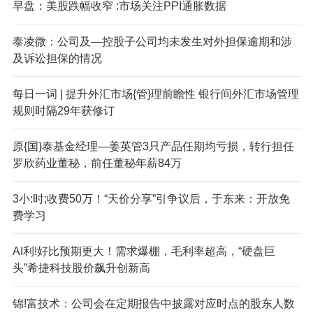
早盘：美股跌幅收窄 :市场关注PPI通胀数据
泰凌微：公司及—控股子公司均未发生对外担保逾期和涉
及诉讼担保的情况
每日一词 | 提升外汇市场{管}理前瞻性 银行间外汇市场管理
规则时隔29年获修订
原{国}泰基金经理—姜英管3只产品任期均亏损，转行担任
罗欣药业董秘，前任董秘年薪84万
3小:时;收费50万！“天价分享”引争议后，于东来：开放免
费学习
AI利!好比预期更大！需求爆棚，毛利率超高，“硬盘巨
头”希捷科技股价飙升创新高
锦!富技术：公司会在定期报告中披露对应时点的股东人数