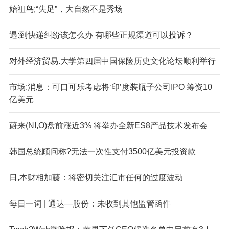
始祖鸟;“失足”，大自然不是秀场
遇:到快递纠纷该怎么办 有哪些正规渠道可以投诉？
对外经济贸易.大学第四届中国保险历史文化论坛顺利举行
市场:消息：可口可乐考虑将‘印’度装瓶子公司IPO 筹资10
亿美元
蔚来(NI,O)盘前涨近3% 将举办全新ES8产品技术发布会
韩国总统顾问称?无法一次性支付3500亿美元投资款
日,本财相加藤：将密切关注汇市任何的过度波动
每日一词 | 通达—股份：未收到其他监管函件