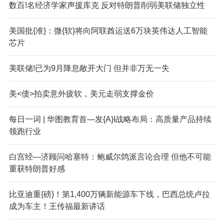
数百!名经济学家声援库克 反对特朗普削弱美联储独立性
美国批{准}：微{软}将向阿联酋运送6万块英伟达人工智能
芯片
美联储!已为9月降息敞开大门 但并非万无一失
美<债>拍卖意外疲软，美元走弱支撑金价
每日一词 | 华图教育首—发{A}I战略布局：高质量产品持续
领跑行业
白宫经—济顾问哈塞特：鲍威尔鸽派言论合理 但他不可能
重获特朗普好感
比亚迪重{磅}！第1,400万辆新能源车下线，巴西总统卢拉
成为车主！王传福最新讲话