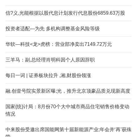
信?义,光能根据以股代息计划发行代息股份6859.63万股
投资者适配—为先 多机构调整基金风险等级
华软—科技<龙>虎榜：营业部净卖出7149.72万元
三羊马：副,总经理肖明科因个人原因辞职
每日一词 | 证券板块拉升 ,湘,财股份领涨
融.创壹号院实景新区曝;光，推升北京顶豪品质兑现新高度
国家{统}计局：8月份70个大中城市商品住宅销售价格变动
情况
中来股份受邀出席国能网第十届新能源产业;年会并‘再’获殊
荣