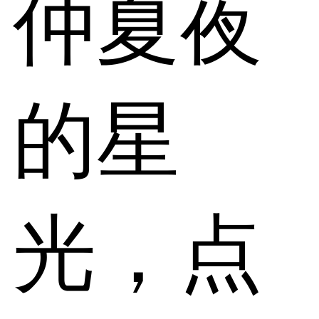
仲夏夜
的星
光，点