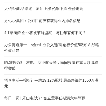
大<宗>商.品综述：原油上涨 伦铜下跌 金价走高
方<大>集团：公司目前没有获得业内排名信息
4!1家:硅料企业将被节能监察，与往年有何不同？
办公赛道第一！<金>山办公入选“科创板价值50强” AI战略
价值凸显
瞄.准铁?路、核电、商业航天等，民间投资在重大领域取
得突破
悟喜生活—拟折让—约19.12%配股 最高净筹约1350万港
元
每日一词 | 乐山电{力}：独立董事任期满六年辞职