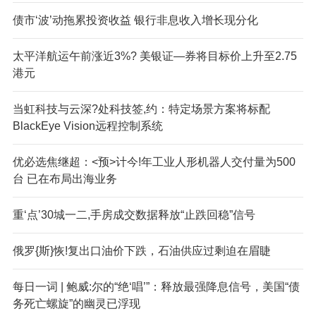
债市‘波’动拖累投资收益 银行非息收入增长现分化
太平洋航运午前涨近3%? 美银证—券将目标价上升至2.75
港元
当虹科技与云深?处科技签,约：特定场景方案将标配
BlackEye Vision远程控制系统
优必选焦继超：<预>计今!年工业人形机器人交付量为500
台 已在布局出海业务
重‘点’30城一二,手房成交数据释放“止跌回稳”信号
俄罗{斯}恢!复出口油价下跌，石油供应过剩迫在眉睫
每日一词 | 鲍威:尔的“绝‘唱’”：释放最强降息信号，美国“债
务死亡螺旋”的幽灵已浮现