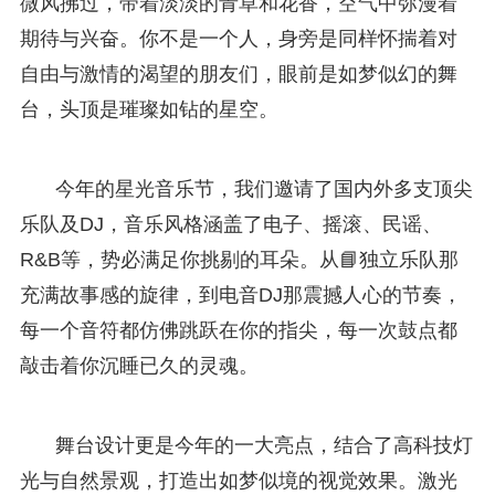
微风拂过，带着淡淡的青草和花香，空气中弥漫着
期待与兴奋。你不是一个人，身旁是同样怀揣着对
自由与激情的渴望的朋友们，眼前是如梦似幻的舞
台，头顶是璀璨如钻的星空。
今年的星光音乐节，我们邀请了国内外多支顶尖
乐队及DJ，音乐风格涵盖了电子、摇滚、民谣、
R&B等，势必满足你挑剔的耳朵。从📘独立乐队那
充满故事感的旋律，到电音DJ那震撼人心的节奏，
每一个音符都仿佛跳跃在你的指尖，每一次鼓点都
敲击着你沉睡已久的灵魂。
舞台设计更是今年的一大亮点，结合了高科技灯
光与自然景观，打造出如梦似境的视觉效果。激光