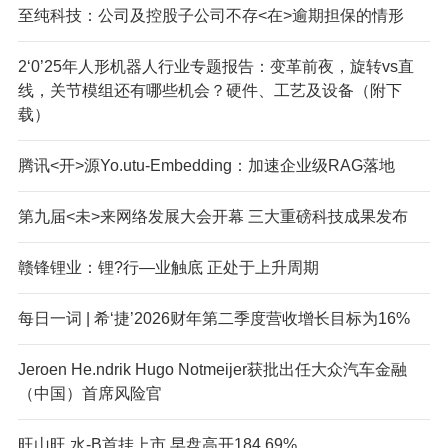
至纯科技：公司及控股子公司不存<在>逾期担保的情形
2‘0’25年人形机器人行业专题报告：变革前夜，旋转vs直
线，关节模组还有哪些机会？硬件、工艺及设备（附下
载）
腾讯<开>源Yo.utu-Embedding：加速企业级RAG落地
第九届<未>来网络发展大会开幕 三大重磅科技成果发布
赣锋锂业：锂?行—业触底 正处于上升周期
每日一词 | 希‘捷’2026财年第二季度营收增长目标为16%
Jeroen He.ndrik Hugo Notmeijer获批出任大众汽车金融
（中国）首席风险官
旺山旺.水-B首挂上市 早盘高开184.69%