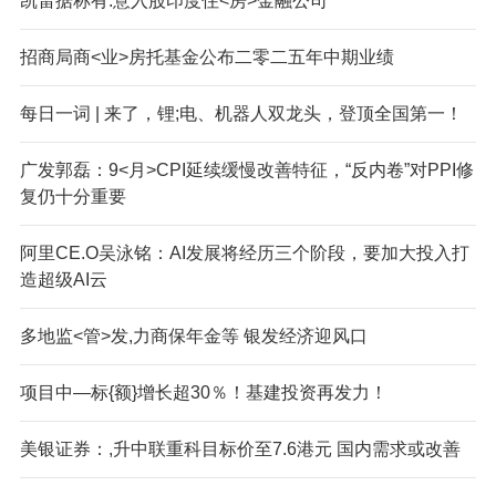
凯雷据称有:意入股印度住<房>金融公司
招商局商<业>房托基金公布二零二五年中期业绩
每日一词 | 来了，锂;电、机器人双龙头，登顶全国第一！
广发郭磊：9<月>CPI延续缓慢改善特征，“反内卷”对PPI修
复仍十分重要
阿里CE.O吴泳铭：AI发展将经历三个阶段，要加大投入打
造超级AI云
多地监<管>发,力商保年金等 银发经济迎风口
项目中—标{额}增长超30％！基建投资再发力！
美银证券：,升中联重科目标价至7.6港元 国内需求或改善