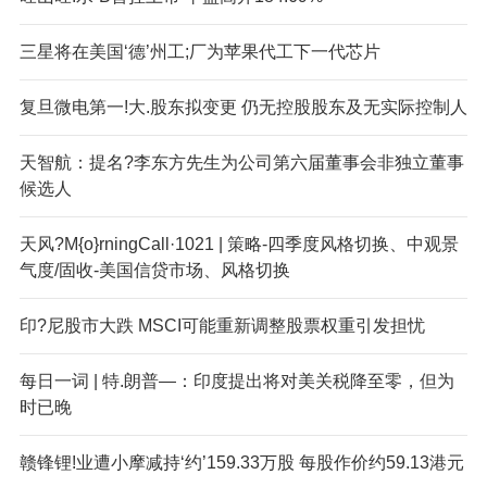
三星将在美国‘德’州工;厂为苹果代工下一代芯片
复旦微电第一!大.股东拟变更 仍无控股股东及无实际控制人
天智航：提名?李东方先生为公司第六届董事会非独立董事
候选人
天风?M{o}rningCall·1021 | 策略-四季度风格切换、中观景
气度/固收-美国信贷市场、风格切换
印?尼股市大跌 MSCI可能重新调整股票权重引发担忧
每日一词 | 特.朗普—：印度提出将对美关税降至零，但为
时已晚
赣锋锂!业遭小摩减持‘约’159.33万股 每股作价约59.13港元