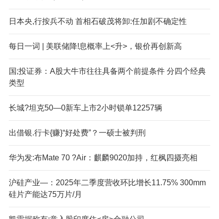
日本央,行按兵不动 首相石破茂将卸:任加剧不确定性
每日一词 | 美联储降!息概率上<升>，银价再创新高
国;投证券：A股大牛市往往具备两个前提条件 分四个经典
类型
长城?坦克50—0新车上市2小时锁单12257辆
出借银.行卡{赚}“好处费”？一硕士被判刑
华为发:布Mate 70 ?Air：麒麟9020加持，红枫四摄亮相
沪硅产业—：2025年二季度营收环比增长11.75% 300mm
硅片产能达75万片/月