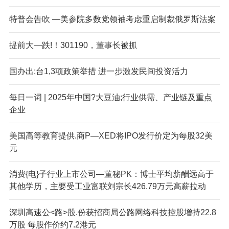
特普会告吹 —美参院多数党领袖考虑重启制裁俄罗斯法案
提前大—跌!！301190，董事长被抓
国办出;台1,3项政策举措 进一步激发民间投资活力
每日一词 | 2025年中国?大豆油;行业供需、产业链及重点
企业
美国高等教育提供.商P—XED将IPO发行价定为每股32美
元
消费{电}子行业上市公司—董秘PK：博士平均薪酬远高于
其他学历，主要受工业富联刘宗长426.79万元高薪拉动
深圳高速公<路>股.份获招商局公路网络科技控股增持22.8
万股 每股作价约7.2港元