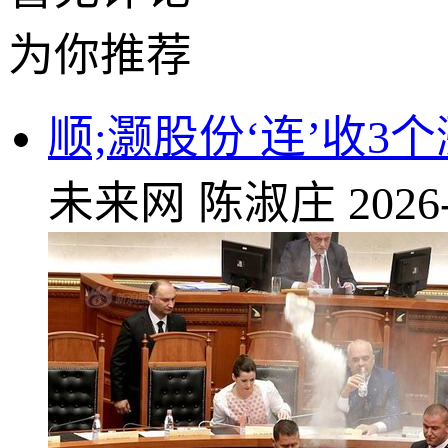
为你推荐
顺;灏股份‘连’收3
未来网
陈淑庄
2026