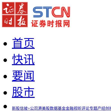
首页
快讯
要闻
股市
新股
信披+
公司
港美股
数据
基金
金融
视听
评论
专题
产经
创