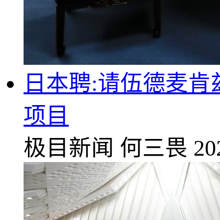
日本聘:请伍德麦
项目
极目新闻
何三畏
20