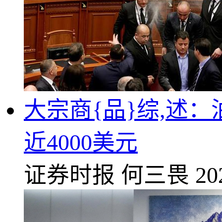
大宗商{品}综,述：
近4000美元
证券时报
何三畏
20